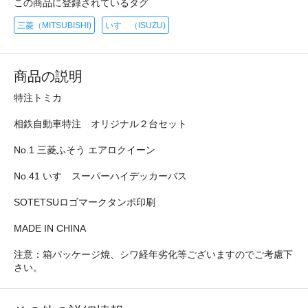
この商品に登録されているタグ
三菱（MITSUBISHI)
いすゞ（ISUZU)
商品の説明
特注トミカ
相鉄自動車特注 オリジナル２台セット
No.1 三菱ふそう エアロクイーン
No.41 いすゞスーパーハイデッカーバス
SOTETSUロゴマークタンポ印刷
MADE IN CHINA
注意：箱パッケージ焼、シワ経年劣化等ございますのでご考慮下
さい。