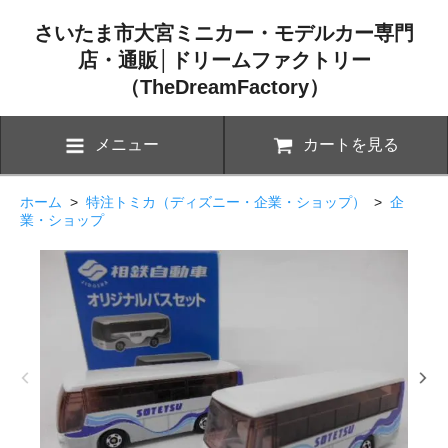
さいたま市大宮ミニカー・モデルカー専門
店・通販│ドリームファクトリー
（TheDreamFactory）
メニュー
カートを見る
ホーム
>
特注トミカ（ディズニー・企業・ショップ）
>
企
業・ショップ