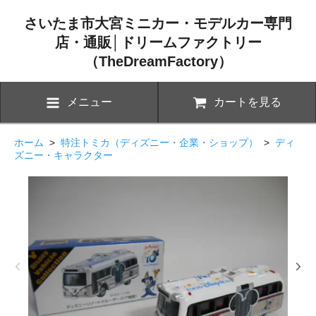
さいたま市大宮ミニカー・モデルカー専門
店・通販│ドリームファクトリー
（TheDreamFactory）
メニュー
カートを見る
ホーム
>
特注トミカ（ディズニー・企業・ショップ）
>
ディ
ズニー・キャラクター