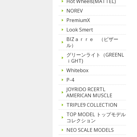
Hot Wheels(MATTEL)
NOREV
PremiumX
Look Smert
BIZａｒｒｅ （ビザー
ル）
グリーンライト（GREENL
ｉGHT)
Whitebox
P-4
JOYRIDO RCERTL
AMERICAN MUSCLE
TRIPLE9 COLLECTION
TOP MODEL トップモデル
コレクション
NEO SCALE MODELS