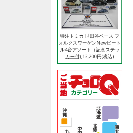
特注トミカ 世田谷ベース フ
ォルクスワーゲンNewビート
ル4台アソート（記念ステッ
カー付)
13,200円(税込)