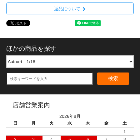
返品について
ほかの商品を探す
検索
店舗営業案内
2026年8月
日
月
火
水
木
金
土
1
2
3
4
5
6
7
8