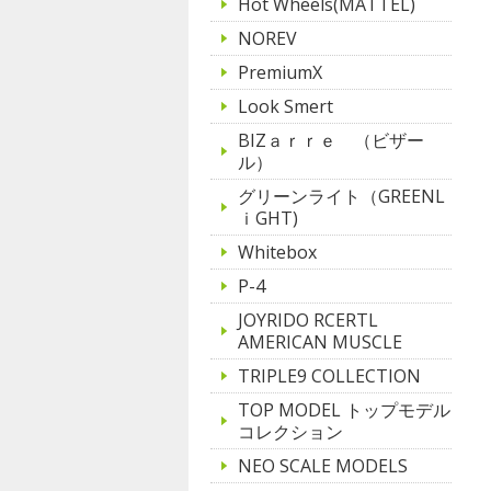
Hot Wheels(MATTEL)
NOREV
PremiumX
Look Smert
BIZａｒｒｅ （ビザー
ル）
グリーンライト（GREENL
ｉGHT)
Whitebox
P-4
JOYRIDO RCERTL
AMERICAN MUSCLE
TRIPLE9 COLLECTION
TOP MODEL トップモデル
コレクション
NEO SCALE MODELS