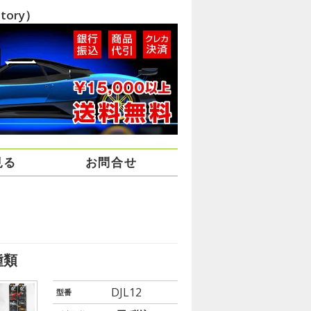
ory）
見る
お問合せ
種類
DJL12
型番