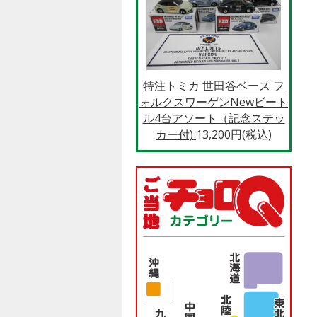
特注トミカ 世田谷ベース フ
ォルクスワーゲンNewビート
ル4台アソート（記念ステッ
カー付)
13,200円(税込)