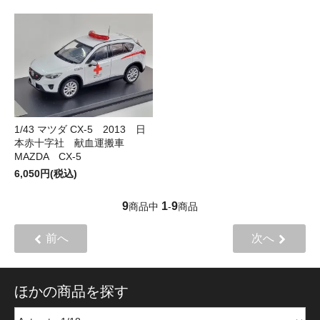
1/43 マツダ CX-5 2013 日
本赤十字社 献血運搬車
MAZDA CX-5
6,050円(税込)
9
1
9
商品中
-
商品
前へ
次へ
ほかの商品を探す