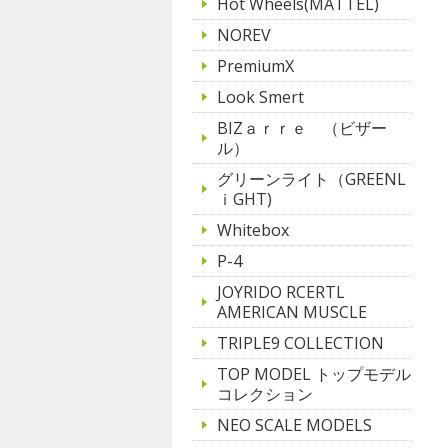
Hot Wheels(MATTEL)
NOREV
PremiumX
Look Smert
BIZａｒｒｅ （ビザー
ル）
グリーンライト（GREENL
ｉGHT)
Whitebox
P-4
JOYRIDO RCERTL
AMERICAN MUSCLE
TRIPLE9 COLLECTION
TOP MODEL トップモデル
コレクション
NEO SCALE MODELS