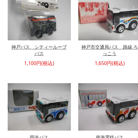
神戸バス シティーループ
神戸市交通局バス 路線 ろ
バス
っこう
1,100円(税込)
1,650円(税込)
明光バス
南海電鉄バス