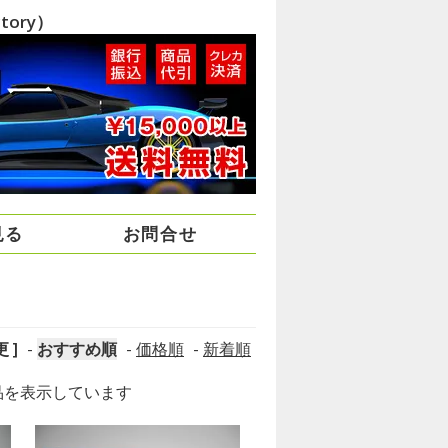
ory）
見る
お問合せ
 ]
-
おすすめ順
-
価格順
-
新着順
] 商品を表示しています