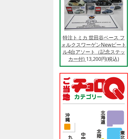
特注トミカ 世田谷ベース フ
ォルクスワーゲンNewビート
ル4台アソート（記念ステッ
カー付)
13,200円(税込)