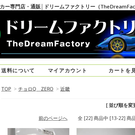
専門店・通販│ドリームファクトリー（TheDreamFact
・送料について
マイアカウント
カートを
TOP
>
チョロQ ZERO
>
近畿
[ 並び順を変更
前のページへ
全 [22] 商品中 [13-22