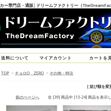
専門店・通販│ドリームファクトリー（TheDreamFact
・送料について
マイアカウント
カートを
TOP
>
チョロQ ZERO
>
その他・特注
[ 並び順を変更
前のページへ
全 [39] 商品中 [13-24] 商品を