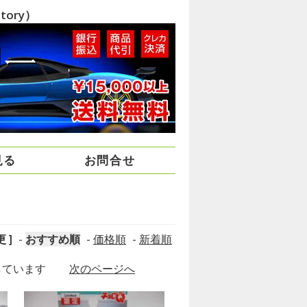
ory）
見る
お問合せ
 ]
-
おすすめ順
-
価格順
-
新着順
表示しています
次のページへ