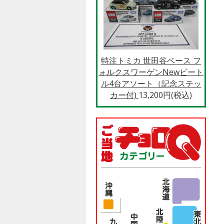
特注トミカ 世田谷ベース フ
ォルクスワーゲンNewビート
ル4台アソート（記念ステッ
カー付)
13,200円(税込)