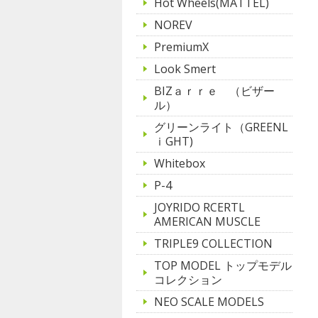
Hot Wheels(MATTEL)
NOREV
PremiumX
Look Smert
BIZａｒｒｅ （ビザー
ル）
グリーンライト（GREENL
ｉGHT)
Whitebox
P-4
JOYRIDO RCERTL
AMERICAN MUSCLE
TRIPLE9 COLLECTION
TOP MODEL トップモデル
コレクション
NEO SCALE MODELS