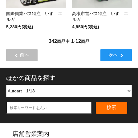
国際興業バス特注 いすゞエ
高槻市営バス特注 いすゞエ
ルガ
ルガ
5,280円(税込)
4,950円(税込)
342
1
12
商品中
-
商品
前へ
次へ
ほかの商品を探す
検索
店舗営業案内